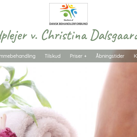
plejer v. Christina Dalsgaar
mmebehandling
Tilskud
Priser
Åbningstider
K