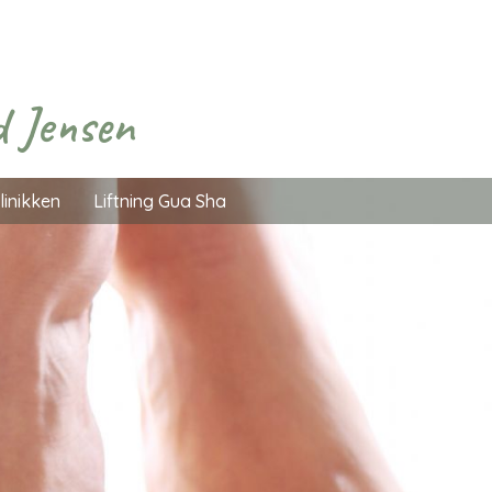
d Jensen
linikken
Liftning Gua Sha