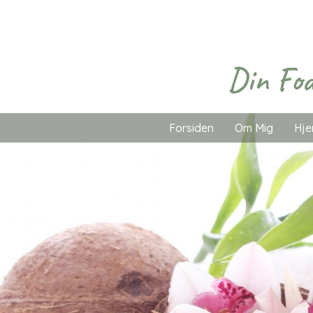
Din Fod
Forsiden
Om Mig
Hje