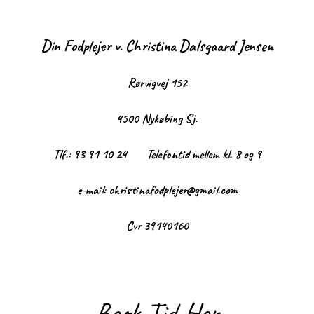
Din
Fodplejer
v
.
Christina
Dalsgaard
Jensen
Rørvigvej
152
4500
Nykøbing
Sj.
Tlf.
:
93
91
10
24
Telefontid
mellem
kl.
8
og
9
e-mail
:
christinafodplejer@gmail.com
Cvr
39140160
Book Tid Her